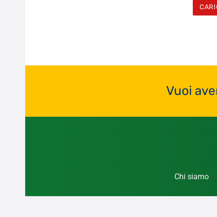
CARI
Vuoi ave
Chi siamo
Giochi24notizie
è una tes
Giochi24notizie
pub