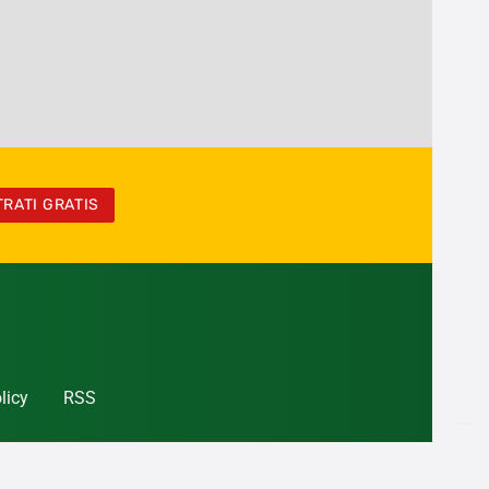
TRATI GRATIS
licy
RSS
la legge 16 luglio 2012,
103.
le aziende del settore.