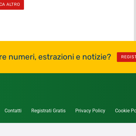
CA ALTRO
re numeri, estrazioni e notizie?
REGIS
Contatti
Registrati Gratis
Privacy Policy
Cookie Po
tata giornalistica online, esente dall’obbligo di registrazione al Tribunale ai sensi del l’art. 3-
bis
del
blica notizie sui giochi h24 e dedicate ai soli giocatori Italiani, a differenza di altri siti pensati per 