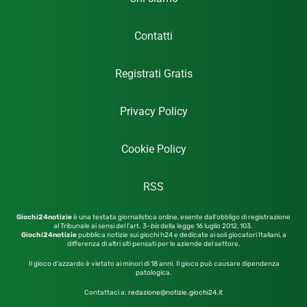
Contatti
Registrati Gratis
Privacy Policy
Cookie Policy
RSS
Giochi24notizie
è una testata giornalistica online, esente dall’obbligo di registrazione
al Tribunale ai sensi del l’art. 3-
bis
della legge 16 luglio 2012,
103.
Giochi24notizie
pubblica notizie sui giochi h24 e dedicate ai soli giocatori Italiani, a
differenza di altri siti pensati per le aziende del settore.
Il gioco d’azzardo è vietato ai minori di 18 anni. Il gioco può causare dipendenza
patologica.
Contattaci a:
redazione@notizie.giochi24.it