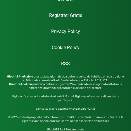
Registrati Gratis
Privacy Policy
Cookie Policy
RSS
Giochi24notizie
è una testata giornalistica online, esente dall’obbligo di registrazione
al Tribunale ai sensi del l’art. 3-
bis
della legge 16 luglio 2012,
103.
Giochi24notizie
pubblica notizie sui giochi h24 e dedicate ai soli giocatori Italiani, a
differenza di altri siti pensati per le aziende del settore.
Il gioco d’azzardo è vietato ai minori di 18 anni. Il gioco può causare dipendenza
patologica.
Contattaci a:
redazione@notizie.giochi24.it
© 2026 – Sito di proprietà dell’editore GIOCHI24SRL – Tutti i diritti riservati – Vietata la
riproduzione anche parziale, senza consenso scritto dell’editore
Giochi24 S.r.l. Unipersonale