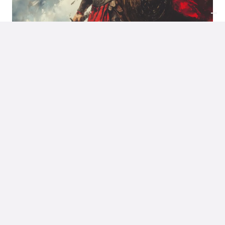
ULTIME NOTIZIE
Kingdom Come Svela Una Finestra Di Uscita
Sorprendentemente Vicina
Oggi, 6 agosto 2026, emergono importanti e
sorprendenti indiscrezioni riguardanti il futuro del
franchise di Kingdom Come: Deliverance e i piani a
medio termine di Warhorse Studios per le proprie…
6 Agosto 2026
CARICA ALTRO