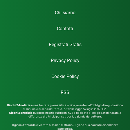
Chi siamo
Contatti
Registrati Gratis
Privacy Policy
Cookie Policy
RSS
Giochi24notizie
è una testata giornalistica online, esente dall’obbligo di registrazione
al Tribunale ai sensi del l’art. 3-
bis
della legge 16 luglio 2012,
103.
Giochi24notizie
pubblica notizie sui giochi h24 e dedicate ai soli giocatori Italiani, a
differenza di altri siti pensati per le aziende del settore.
Il gioco d’azzardo è vietato ai minori di 18 anni. Il gioco può causare dipendenza
patologica.