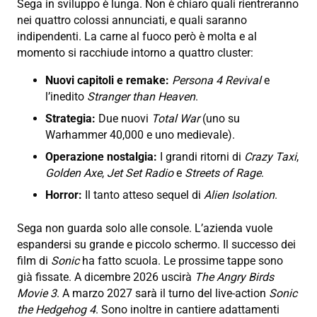
Sega in sviluppo è lunga. Non è chiaro quali rientreranno
nei quattro colossi annunciati, e quali saranno
indipendenti. La carne al fuoco però è molta e al
momento si racchiude intorno a quattro cluster:
Nuovi capitoli e remake:
Persona 4 Revival
e
l’inedito
Stranger than Heaven
.
Strategia:
Due nuovi
Total War
(uno su
Warhammer 40,000 e uno medievale).
Operazione nostalgia:
I grandi ritorni di
Crazy Taxi
,
Golden Axe
,
Jet Set Radio
e
Streets of Rage
.
Horror:
Il tanto atteso sequel di
Alien Isolation
.
Sega non guarda solo alle console. L’azienda vuole
espandersi su grande e piccolo schermo. Il successo dei
film di
Sonic
ha fatto scuola. Le prossime tappe sono
già fissate. A dicembre 2026 uscirà
The Angry Birds
Movie 3
. A marzo 2027 sarà il turno del live-action
Sonic
the Hedgehog 4
. Sono inoltre in cantiere adattamenti