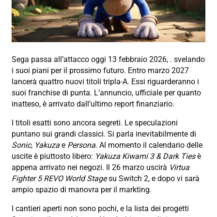
Sega passa all’attacco oggi 13 febbraio 2026, . svelando
i suoi piani per il prossimo futuro. Entro marzo 2027
lancerà quattro nuovi titoli tripla-A. Essi riguarderanno i
suoi franchise di punta. L’annuncio, ufficiale per quanto
inatteso, è arrivato dall’ultimo report finanziario.
I titoli esatti sono ancora segreti. Le speculazioni
puntano sui grandi classici. Si parla inevitabilmente di
Sonic
,
Yakuza
e
Persona
. Al momento il calendario delle
uscite è piuttosto libero:
Yakuza Kiwami 3 & Dark Ties
è
appena arrivato nei negozi. Il 26 marzo uscirà
Virtua
Fighter 5 REVO World Stage
su Switch 2, e dopo vi sarà
ampio spazio di manovra per il markting.
I cantieri aperti non sono pochi, e la lista dei progetti