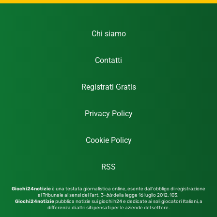
Chi siamo
Contatti
Registrati Gratis
Privacy Policy
Cookie Policy
RSS
Giochi24notizie
è una testata giornalistica online, esente dall’obbligo di registrazione
al Tribunale ai sensi del l’art. 3-
bis
della legge 16 luglio 2012,
103.
Giochi24notizie
pubblica notizie sui giochi h24 e dedicate ai soli giocatori Italiani, a
differenza di altri siti pensati per le aziende del settore.