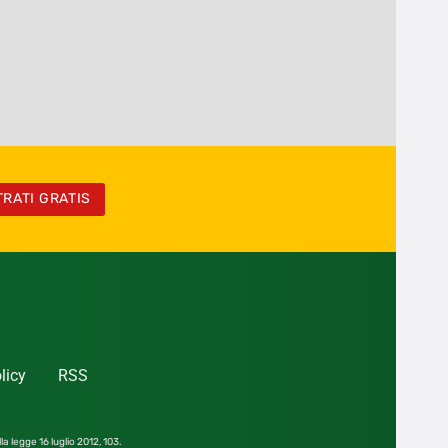
TRATI GRATIS
licy
RSS
la legge 16 luglio 2012,
103.