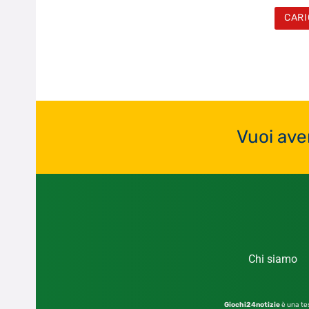
CARI
Vuoi ave
Chi siamo
Giochi24notizie
è una tes