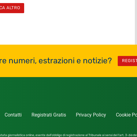
CA ALTRO
re numeri, estrazioni e notizie?
REGIS
Contatti
Registrati Gratis
Privacy Policy
Cookie Po
tata giornalistica online, esente dall’obbligo di registrazione al Tribunale ai sensi del l’art. 3-
bis
del