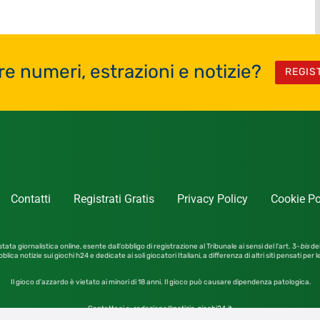
re numeri, estrazioni e notizie?
REGIS
Contatti
Registrati Gratis
Privacy Policy
Cookie Po
tata giornalistica online, esente dall’obbligo di registrazione al Tribunale ai sensi del l’art. 3-
bis
del
blica notizie sui giochi h24 e dedicate ai soli giocatori Italiani, a differenza di altri siti pensati per 
Il gioco d’azzardo è vietato ai minori di 18 anni. Il gioco può causare dipendenza patologica.
Contattaci a:
redazione@notizie.giochi24.it