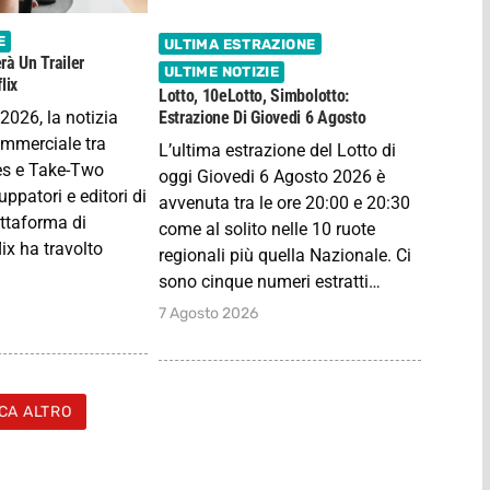
E
ULTIMA ESTRAZIONE
rà Un Trailer
ULTIME NOTIZIE
lix
Lotto, 10eLotto, Simbolotto:
2026, la notizia
Estrazione Di Giovedi 6 Agosto
ommerciale tra
L’ultima estrazione del Lotto di
s e Take-Two
oggi Giovedi 6 Agosto 2026 è
luppatori e editori di
avvenuta tra le ore 20:00 e 20:30
attaforma di
come al solito nelle 10 ruote
ix ha travolto
regionali più quella Nazionale. Ci
sono cinque numeri estratti…
7 Agosto 2026
CA ALTRO