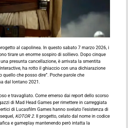
ogetto al capolinea. In questo sabato 7 marzo 2026, i
no tirare un enorme sospiro di sollievo. Dopo cinque
 una presunta cancellazione, è arrivata la smentita
r Interactive, ha rotto il ghiaccio con una dichiarazione
tto quello che posso dire”. Poche parole che
sa dal lontano 2021.
oso e travagliato. Come emerso dai report dello scorso
agazzi di Mad Head Games per rimettere in carreggiata
vertici di Lucasfilm Games hanno svelato l’esistenza di
 sequel,
KOTOR 2
. Il progetto, celato dal nome in codice
rafica e gameplay mantenendo però intatta la