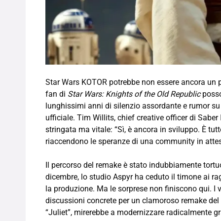
Star Wars KOTOR potrebbe non essere ancora un pr
fan di
Star Wars: Knights of the Old Republic
posso
lunghissimi anni di silenzio assordante e rumor su
ufficiale. Tim Willits, chief creative officer di Sabe
stringata ma vitale: “Sì, è ancora in sviluppo. È tu
riaccendono le speranze di una community in atte
Il percorso del remake è stato indubbiamente tortu
dicembre, lo studio Aspyr ha ceduto il timone ai r
la produzione. Ma le sorprese non finiscono qui. I 
discussioni concrete per un clamoroso remake del
“Juliet”, mirerebbe a modernizzare radicalmente g