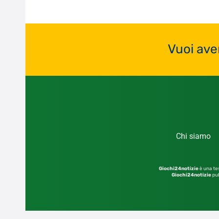
Vuoi ave
Chi siamo
Giochi24notizie
è una tes
Giochi24notizie
pub