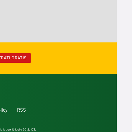
TRATI GRATIS
licy
RSS
la legge 16 luglio 2012,
103.