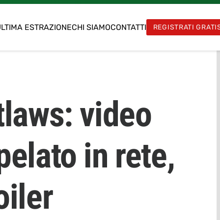
LTIMA ESTRAZIONE
CHI SIAMO
CONTATTI
REGISTRATI GRATI
tlaws: video
elato in rete,
iler