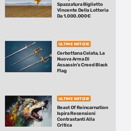
Spazzatura Biglietto
Vincente Della Lotteria
Da 1.000.000€
ULTIME NOTIZIE
Cerbottana Celata, La
Nuova Arma Di
Assassin’s Creed Black
Flag
ULTIME NOTIZIE
Beast Of Reincarnation
Ispira Recensioni
Contrastanti Alla
Critica