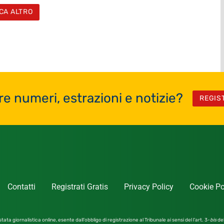
CA ALTRO
re numeri, estrazioni e notizie?
REGIS
Contatti
Registrati Gratis
Privacy Policy
Cookie Po
tata giornalistica online, esente dall’obbligo di registrazione al Tribunale ai sensi del l’art. 3-
bis
del