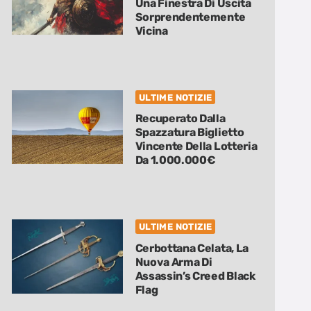
Una Finestra Di Uscita
Sorprendentemente
Vicina
ULTIME NOTIZIE
Recuperato Dalla
Spazzatura Biglietto
Vincente Della Lotteria
Da 1.000.000€
ULTIME NOTIZIE
Cerbottana Celata, La
Nuova Arma Di
Assassin’s Creed Black
Flag