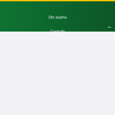
Chi siamo
Contatti
Registrati Gratis
Privacy Policy
Cookie Policy
RSS
Giochi24notizie
è una testata giornalistica online, esente dall’obbligo di registrazione
al Tribunale ai sensi del l’art. 3-
bis
della legge 16 luglio 2012,
103.
Giochi24notizie
pubblica notizie sui giochi h24 e dedicate ai soli giocatori Italiani, a
differenza di altri siti pensati per le aziende del settore.