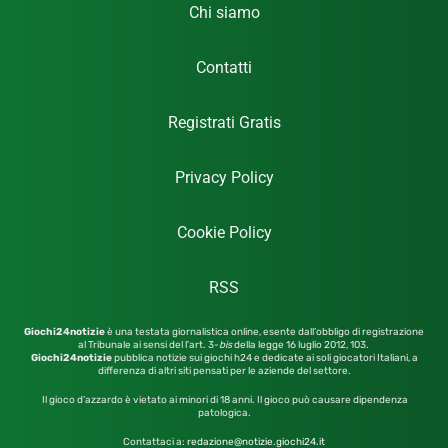
Chi siamo
Contatti
Registrati Gratis
Privacy Policy
Cookie Policy
RSS
Giochi24notizie
è una testata giornalistica online, esente dall’obbligo di registrazione
al Tribunale ai sensi del l’art. 3-
bis
della legge 16 luglio 2012,
103.
Giochi24notizie
pubblica notizie sui giochi h24 e dedicate ai soli giocatori Italiani, a
differenza di altri siti pensati per le aziende del settore.
Il gioco d’azzardo è vietato ai minori di 18 anni. Il gioco può causare dipendenza
patologica.
Contattaci a:
redazione@notizie.giochi24.it