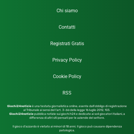
Chi siamo
Contatti
Registrati Gratis
Privacy Policy
Cookie Policy
RSS
Giochi24notizie
è una testata giornalistica online, esente dall’obbligo di registrazione
al Tribunale ai sensi del l’art. 3-
bis
della legge 16 luglio 2012,
103.
Giochi24notizie
pubblica notizie sui giochi h24 e dedicate ai soli giocatori Italiani, a
differenza di altri siti pensati per le aziende del settore.
Il gioco d’azzardo è vietato ai minori di 18 anni. Il gioco può causare dipendenza
patologica.