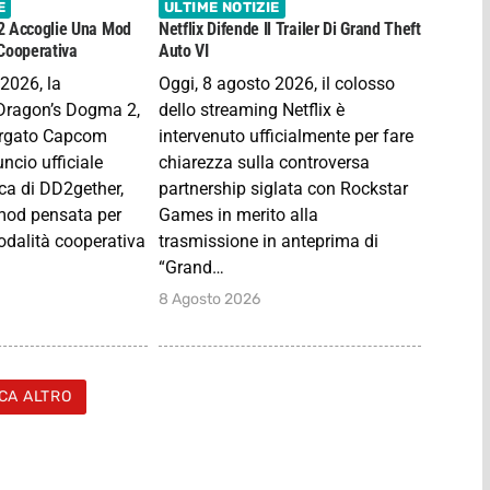
E
ULTIME NOTIZIE
2 Accoglie Una Mod
Netflix Difende Il Trailer Di Grand Theft
Cooperativa
Auto VI
 2026, la
Oggi, 8 agosto 2026, il colosso
Dragon’s Dogma 2,
dello streaming Netflix è
targato Capcom
intervenuto ufficialmente per fare
uncio ufficiale
chiarezza sulla controversa
ica di DD2gether,
partnership siglata con Rockstar
mod pensata per
Games in merito alla
odalità cooperativa
trasmissione in anteprima di
“Grand…
8 Agosto 2026
CA ALTRO