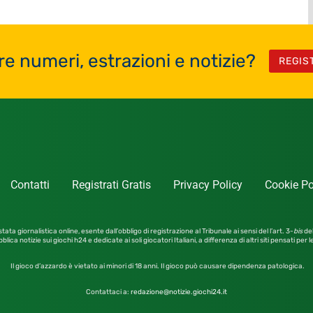
re numeri, estrazioni e notizie?
REGIS
Contatti
Registrati Gratis
Privacy Policy
Cookie Po
tata giornalistica online, esente dall’obbligo di registrazione al Tribunale ai sensi del l’art. 3-
bis
del
blica notizie sui giochi h24 e dedicate ai soli giocatori Italiani, a differenza di altri siti pensati per 
Il gioco d’azzardo è vietato ai minori di 18 anni. Il gioco può causare dipendenza patologica.
Contattaci a:
redazione@notizie.giochi24.it