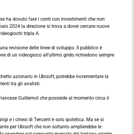
ese ha dovuto fare i conti con investimenti che non
nnaio 2024 la direzione si trova a dover cercare nuove
ideogiochi tripla A.
una revisione delle linee di sviluppo. Il pubblico è
ione di un videogioco all’ultimo grido richiedono sempre
etto azionario in Ubisoft, potrebbe incrementare la
nti tra gli analisti.
 francese Guillemot che possiede al momento circa il
igi e i cinesi di Tencent è solo ipotetica. Ma se si
ante per Ubisoft che non soltanto amplierebbe le
da spendere nel rampante mercato del lontano oriente.