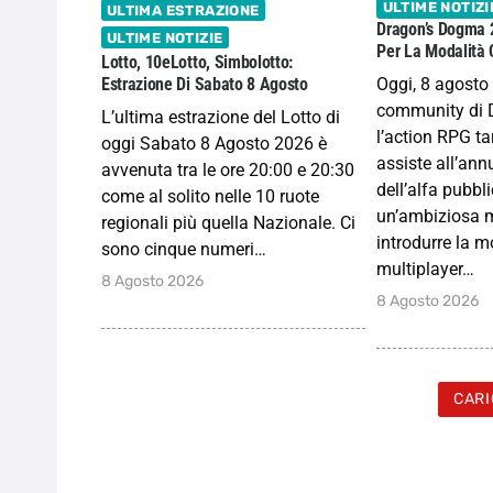
ULTIME NOTIZI
ULTIMA ESTRAZIONE
Dragon’s Dogma 
ULTIME NOTIZIE
Per La Modalità 
Lotto, 10eLotto, Simbolotto:
Oggi, 8 agosto
Estrazione Di Sabato 8 Agosto
community di 
L’ultima estrazione del Lotto di
l’action RPG 
oggi Sabato 8 Agosto 2026 è
assiste all’ann
avvenuta tra le ore 20:00 e 20:30
dell’alfa pubbl
come al solito nelle 10 ruote
un’ambiziosa 
regionali più quella Nazionale. Ci
introdurre la m
sono cinque numeri…
multiplayer…
8 Agosto 2026
8 Agosto 2026
CARI