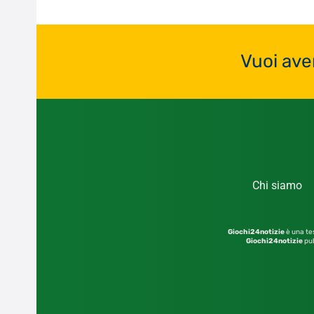
Vuoi ave
Chi siamo
Giochi24notizie
è una tes
Giochi24notizie
pub