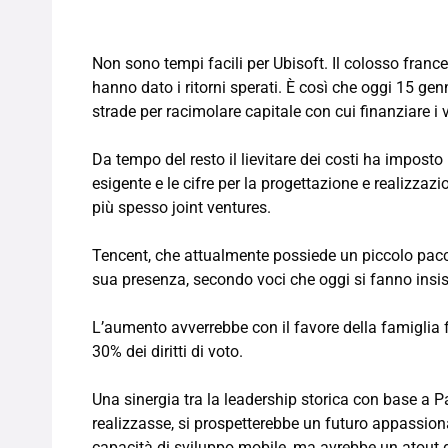
Non sono tempi facili per Ubisoft. Il colosso franc
hanno dato i ritorni sperati. È così che oggi 15 ge
strade per racimolare capitale con cui finanziare i v
Da tempo del resto il lievitare dei costi ha imposto 
esigente e le cifre per la progettazione e realizzaz
più spesso joint ventures.
Tencent, che attualmente possiede un piccolo pacch
sua presenza, secondo voci che oggi si fanno insiste
L’aumento avverrebbe con il favore della famiglia
30% dei diritti di voto.
Una sinergia tra la leadership storica con base a Par
realizzasse, si prospetterebbe un futuro appassion
capacità di sviluppo mobile, ma avrebbe un atout 