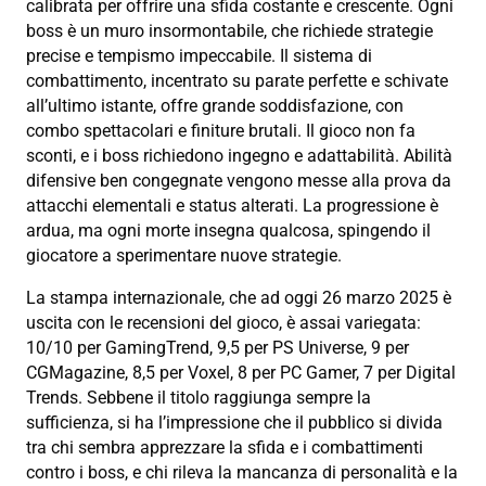
calibrata per offrire una sfida costante e crescente. Ogni
boss è un muro insormontabile, che richiede strategie
precise e tempismo impeccabile. Il sistema di
combattimento, incentrato su parate perfette e schivate
all’ultimo istante, offre grande soddisfazione, con
combo spettacolari e finiture brutali. Il gioco non fa
sconti, e i boss richiedono ingegno e adattabilità. Abilità
difensive ben congegnate vengono messe alla prova da
attacchi elementali e status alterati. La progressione è
ardua, ma ogni morte insegna qualcosa, spingendo il
giocatore a sperimentare nuove strategie.
La stampa internazionale, che ad oggi 26 marzo 2025 è
uscita con le recensioni del gioco, è assai variegata:
10/10 per GamingTrend, 9,5 per PS Universe, 9 per
CGMagazine, 8,5 per Voxel, 8 per PC Gamer, 7 per Digital
Trends. Sebbene il titolo raggiunga sempre la
sufficienza, si ha l’impressione che il pubblico si divida
tra chi sembra apprezzare la sfida e i combattimenti
contro i boss, e chi rileva la mancanza di personalità e la