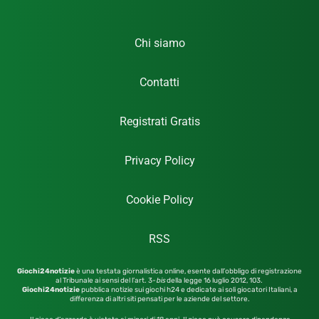
Chi siamo
Contatti
Registrati Gratis
Privacy Policy
Cookie Policy
RSS
Giochi24notizie
è una testata giornalistica online, esente dall’obbligo di registrazione
al Tribunale ai sensi del l’art. 3-
bis
della legge 16 luglio 2012,
103.
Giochi24notizie
pubblica notizie sui giochi h24 e dedicate ai soli giocatori Italiani, a
differenza di altri siti pensati per le aziende del settore.