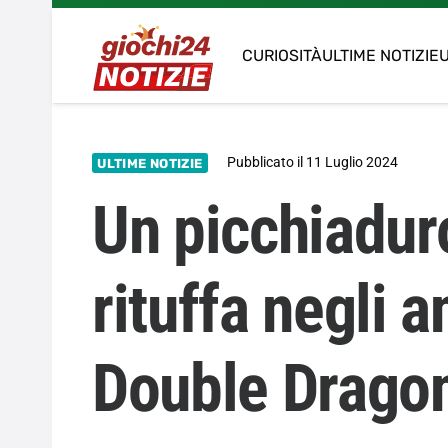
CURIOSITÀ
ULTIME NOTIZIE
U
Pubblicato il
11 Luglio 2024
ULTIME NOTIZIE
Un picchiaduro
rituffa negli a
Double Drago