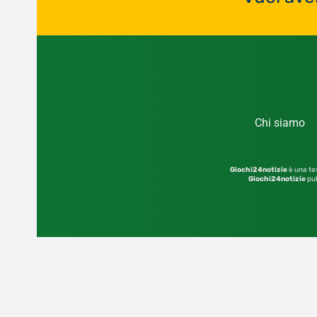
Chi siamo
Giochi24notizie
è una tes
Giochi24notizie
pub
© 2026 – Sito di proprietà dell’editore GIOCHI2