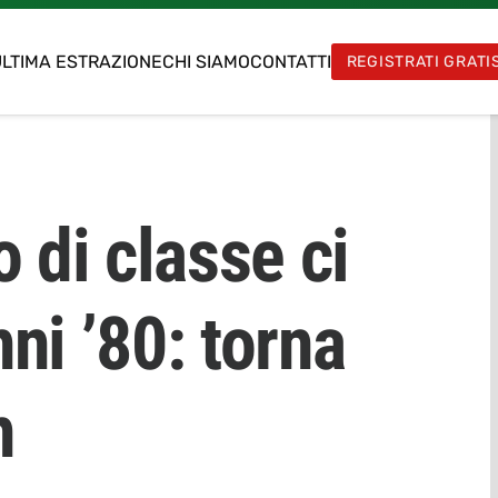
LTIMA ESTRAZIONE
CHI SIAMO
CONTATTI
REGISTRATI GRATI
 di classe ci
nni ’80: torna
n