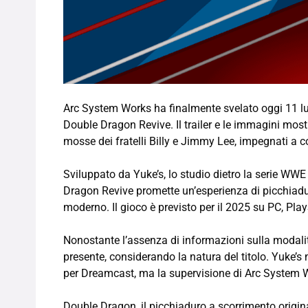
Arc System Works ha finalmente svelato oggi 11 lug
Double Dragon Revive. Il trailer e le immagini most
mosse dei fratelli Billy e Jimmy Lee, impegnati a c
Sviluppato da Yuke’s, lo studio dietro la serie WW
Dragon Revive promette un’esperienza di picchiadur
moderno. Il gioco è previsto per il 2025 su PC, Pla
Nonostante l’assenza di informazioni sulla modalit
presente, considerando la natura del titolo. Yuke’s
per Dreamcast, ma la supervisione di Arc System Wo
Double Dragon, il picchiaduro a scorrimento origin