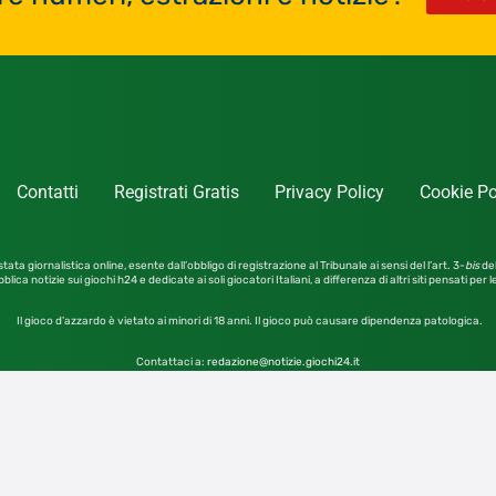
Contatti
Registrati Gratis
Privacy Policy
Cookie Po
tata giornalistica online, esente dall’obbligo di registrazione al Tribunale ai sensi del l’art. 3-
bis
del
blica notizie sui giochi h24 e dedicate ai soli giocatori Italiani, a differenza di altri siti pensati per 
Il gioco d’azzardo è vietato ai minori di 18 anni. Il gioco può causare dipendenza patologica.
Contattaci a:
redazione@notizie.giochi24.it
4SRL – Tutti i diritti riservati – Vietata la riproduzione anc
Giochi24 S.r.l. Unipersonale