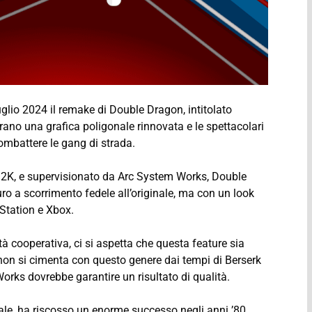
lio 2024 il remake di Double Dragon, intitolato
rano una grafica poligonale rinnovata e le spettacolari
ombattere le gang di strada.
E 2K, e supervisionato da Arc System Works, Double
o a scorrimento fedele all’originale, ma con un look
yStation e Xbox.
à cooperativa, ci si aspetta che questa feature sia
 non si cimenta con questo genere dai tempi di Berserk
rks dovrebbe garantire un risultato di qualità.
ale, ha riscosso un enorme successo negli anni ’80,