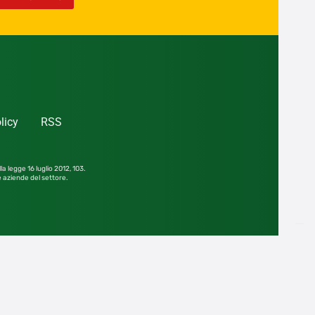
licy
RSS
la legge 16 luglio 2012,
103.
le aziende del settore.
he parziale, senza consenso scritto dell’editore