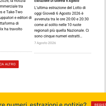
2026, la notizia
Estrazione Di Giovedi 6 Agosto
ommerciale tra
L’ultima estrazione del Lotto di
s e Take-Two
oggi Giovedi 6 Agosto 2026 è
luppatori e editori di
avvenuta tra le ore 20:00 e 20:30
attaforma di
come al solito nelle 10 ruote
ix ha travolto
regionali più quella Nazionale. Ci
sono cinque numeri estratti…
7 Agosto 2026
CA ALTRO
re numeri, estrazioni e notizie?
REGIS