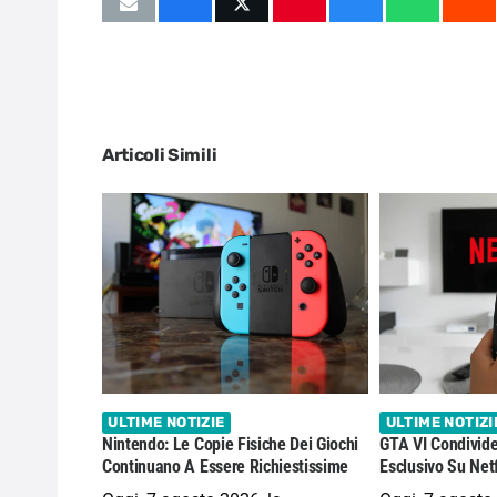
Articoli Simili
ULTIME NOTIZIE
ULTIME NOTIZI
Nintendo: Le Copie Fisiche Dei Giochi
GTA VI Condivide
Continuano A Essere Richiestissime
Esclusivo Su Netf