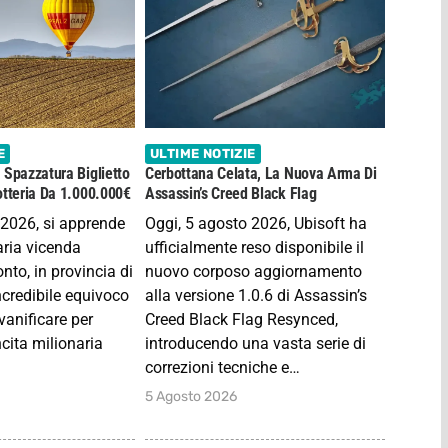
E
ULTIME NOTIZIE
 Spazzatura Biglietto
Cerbottana Celata, La Nuova Arma Di
otteria Da 1.000.000€
Assassin’s Creed Black Flag
 2026, si apprende
Oggi, 5 agosto 2026, Ubisoft ha
aria vicenda
ufficialmente reso disponibile il
nto, in provincia di
nuovo corposo aggiornamento
ncredibile equivoco
alla versione 1.0.6 di Assassin’s
 vanificare per
Creed Black Flag Resynced,
cita milionaria
introducendo una vasta serie di
correzioni tecniche e…
5 Agosto 2026