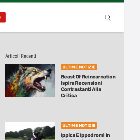
S
Articoli Recenti
ULTIME NOTIZIE
Beast Of Reincarnation
Ispira Recensioni
Contrastanti Alla
Critica
ULTIME NOTIZIE
Ippica E Ippodromi In