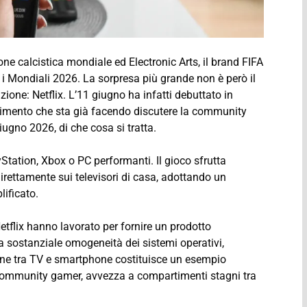
ione calcistica mondiale ed Electronic Arts, il brand FIFA
i Mondiali 2026. La sorpresa più grande non è però il
zione: Netflix. L’11 giugno ha infatti debuttato in
rimento che sta già facendo discutere la community
iugno 2026, di che cosa si tratta.
Station, Xbox o PC performanti. Il gioco sfrutta
direttamente sui televisori di casa, adottando un
lificato.
Netflix hanno lavorato per fornire un prodotto
lla sostanziale omogeneità dei sistemi operativi,
ione tra TV e smartphone costituisce un esempio
 community gamer, avvezza a compartimenti stagni tra