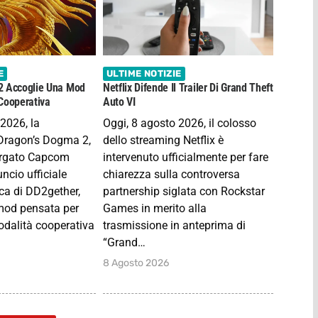
E
ULTIME NOTIZIE
2 Accoglie Una Mod
Netflix Difende Il Trailer Di Grand Theft
Cooperativa
Auto VI
 2026, la
Oggi, 8 agosto 2026, il colosso
Dragon’s Dogma 2,
dello streaming Netflix è
targato Capcom
intervenuto ufficialmente per fare
uncio ufficiale
chiarezza sulla controversa
ica di DD2gether,
partnership siglata con Rockstar
mod pensata per
Games in merito alla
odalità cooperativa
trasmissione in anteprima di
“Grand…
8 Agosto 2026