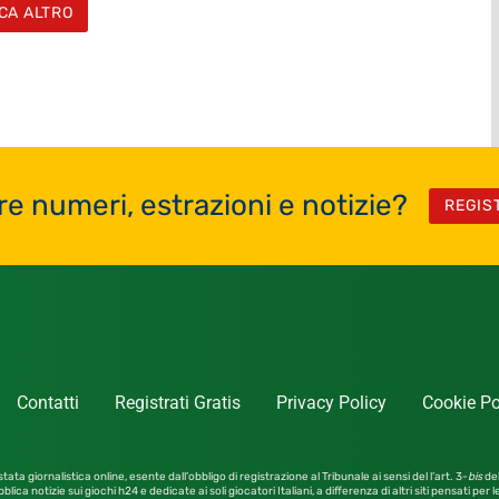
CA ALTRO
re numeri, estrazioni e notizie?
REGIS
Contatti
Registrati Gratis
Privacy Policy
Cookie Po
tata giornalistica online, esente dall’obbligo di registrazione al Tribunale ai sensi del l’art. 3-
bis
del
blica notizie sui giochi h24 e dedicate ai soli giocatori Italiani, a differenza di altri siti pensati per 