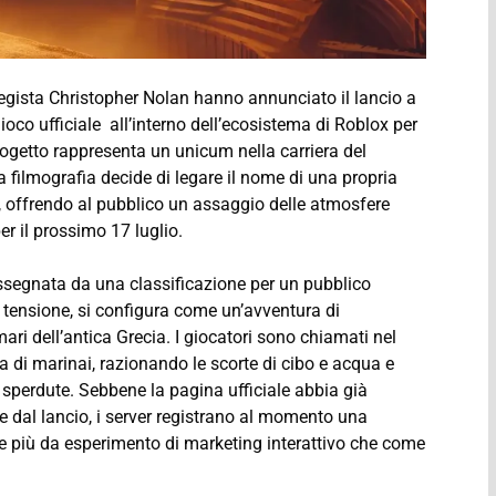
 regista Christopher Nolan hanno annunciato il lancio a
oco ufficiale all’interno dell’ecosistema di Roblox per
rogetto rappresenta un unicum nella carriera del
a filmografia decide di legare il nome di una propria
, offrendo al pubblico un assaggio delle atmosfere
r il prossimo 17 luglio.
assegnata da una classificazione per un pubblico
tensione, si configura come un’avventura di
ri dell’antica Grecia. I giocatori sono chiamati nel
 di marinai, razionando le scorte di cibo e acqua e
 sperdute. Sebbene la pagina ufficiale abbia già
re dal lancio, i server registrano al momento una
 più da esperimento di marketing interattivo che come