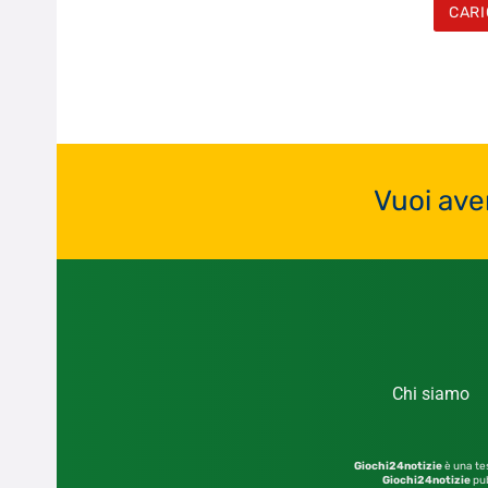
CARI
Vuoi ave
Chi siamo
Giochi24notizie
è una tes
Giochi24notizie
pub