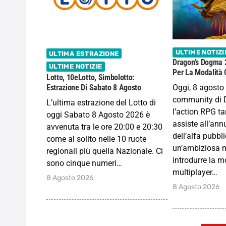
ULTIME NOTIZI
ULTIMA ESTRAZIONE
Dragon’s Dogma 
ULTIME NOTIZIE
Per La Modalità 
Lotto, 10eLotto, Simbolotto:
Oggi, 8 agosto
Estrazione Di Sabato 8 Agosto
community di 
L’ultima estrazione del Lotto di
l’action RPG 
oggi Sabato 8 Agosto 2026 è
assiste all’ann
avvenuta tra le ore 20:00 e 20:30
dell’alfa pubbl
come al solito nelle 10 ruote
un’ambiziosa 
regionali più quella Nazionale. Ci
introdurre la m
sono cinque numeri…
multiplayer…
8 Agosto 2026
8 Agosto 2026