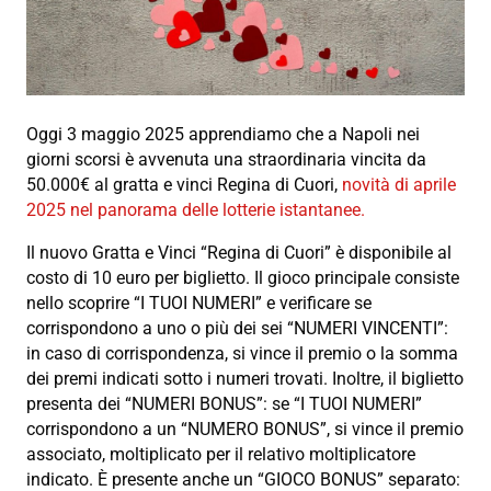
Oggi 3 maggio 2025 apprendiamo che a Napoli nei
giorni scorsi è avvenuta una straordinaria vincita da
50.000€ al gratta e vinci Regina di Cuori,
novità di aprile
2025 nel panorama delle lotterie istantanee.
Il nuovo Gratta e Vinci “Regina di Cuori” è disponibile al
costo di 10 euro per biglietto. Il gioco principale consiste
nello scoprire “I TUOI NUMERI” e verificare se
corrispondono a uno o più dei sei “NUMERI VINCENTI”:
in caso di corrispondenza, si vince il premio o la somma
dei premi indicati sotto i numeri trovati. Inoltre, il biglietto
presenta dei “NUMERI BONUS”: se “I TUOI NUMERI”
corrispondono a un “NUMERO BONUS”, si vince il premio
associato, moltiplicato per il relativo moltiplicatore
indicato. È presente anche un “GIOCO BONUS” separato: