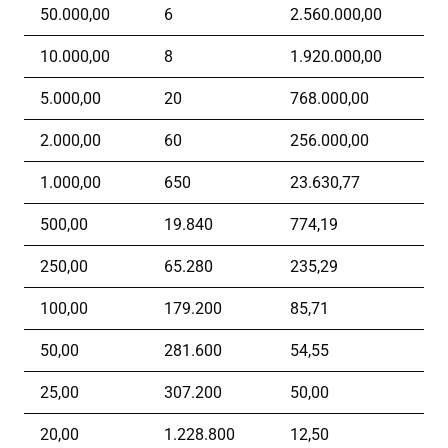
50.000,00
6
2.560.000,00
10.000,00
8
1.920.000,00
5.000,00
20
768.000,00
2.000,00
60
256.000,00
1.000,00
650
23.630,77
500,00
19.840
774,19
250,00
65.280
235,29
100,00
179.200
85,71
50,00
281.600
54,55
25,00
307.200
50,00
20,00
1.228.800
12,50