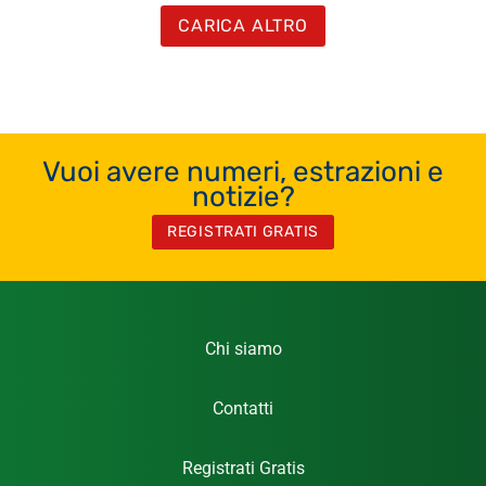
CARICA ALTRO
Vuoi avere numeri, estrazioni e
notizie?
REGISTRATI GRATIS
Chi siamo
Contatti
Registrati Gratis