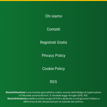
Chi siamo
Contatti
Registrati Gratis
Privacy Policy
Cookie Policy
RSS
Giochi24notizie
è una testata giornalistica online, esente dall’obbligo di registrazione
al Tribunale ai sensi del l’art. 3-
bis
della legge 16 luglio 2012,
103.
Giochi24notizie
pubblica notizie sui giochi h24 e dedicate ai soli giocatori Italiani, a
differenza di altri siti pensati per le aziende del settore.