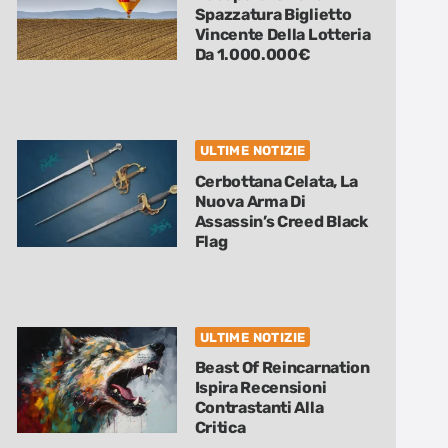
Spazzatura Biglietto
Vincente Della Lotteria
Da 1.000.000€
ULTIME NOTIZIE
Cerbottana Celata, La
Nuova Arma Di
Assassin’s Creed Black
Flag
ULTIME NOTIZIE
Beast Of Reincarnation
Ispira Recensioni
Contrastanti Alla
Critica