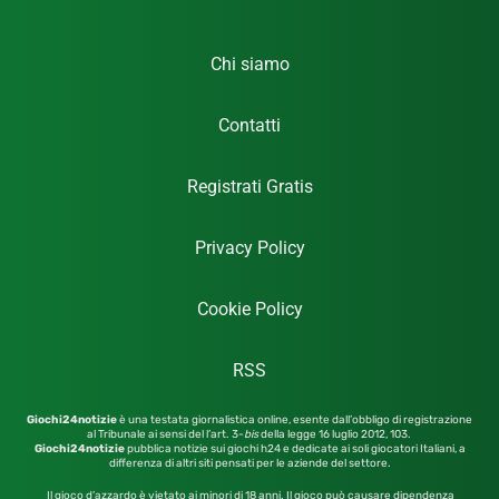
Chi siamo
Contatti
Registrati Gratis
Privacy Policy
Cookie Policy
RSS
Giochi24notizie
è una testata giornalistica online, esente dall’obbligo di registrazione
al Tribunale ai sensi del l’art. 3-
bis
della legge 16 luglio 2012,
103.
Giochi24notizie
pubblica notizie sui giochi h24 e dedicate ai soli giocatori Italiani, a
differenza di altri siti pensati per le aziende del settore.
Il gioco d’azzardo è vietato ai minori di 18 anni. Il gioco può causare dipendenza