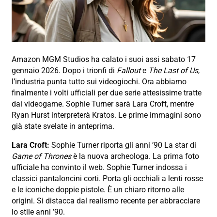
Amazon MGM Studios ha calato i suoi assi sabato 17
gennaio 2026.
Dopo i trionfi di
Fallout
e
The Last of Us
,
l’industria punta tutto sui videogiochi.
Ora abbiamo
finalmente i volti ufficiali per due serie attesissime tratte
dai videogame.
Sophie Turner sarà Lara Croft, mentre
Ryan Hurst interpreterà Kratos.
Le prime immagini sono
già state svelate in anteprima.
Lara Croft:
Sophie Turner riporta gli anni ’90
La star di
Game of Thrones
è la nuova archeologa.
La prima foto
ufficiale ha convinto il web.
Sophie Turner indossa i
classici pantaloncini corti.
Porta gli occhiali a lenti rosse
e le iconiche doppie pistole.
È un chiaro ritorno alle
origini.
Si distacca dal realismo recente per abbracciare
lo stile anni ’90.