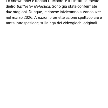
Lo showrunner è Ronald D.
Moore.
È lui infatti la mente
dietro
Battlestar Galactica
.
Sono già state confermate
due stagioni.
Dunque, le riprese inizieranno a Vancouver
nel marzo 2026:
Amazon promette azione spettacolare e
tanta introspezione, sulla riga dei videogiochi originali.