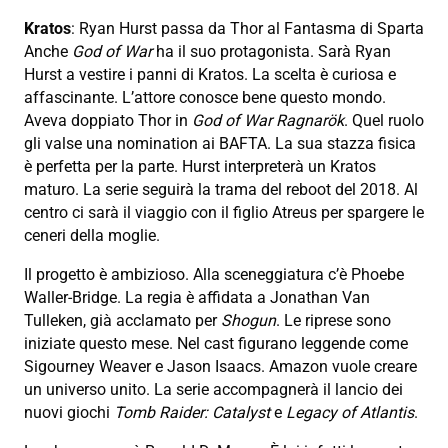
Kratos
: Ryan Hurst passa da Thor al Fantasma di Sparta
Anche
God of War
ha il suo protagonista.
Sarà Ryan
Hurst a vestire i panni di Kratos.
La scelta è curiosa e
affascinante.
L’attore conosce bene questo mondo.
Aveva doppiato Thor in
God of War Ragnarök
.
Quel ruolo
gli valse una nomination ai BAFTA.
La sua stazza fisica
è perfetta per la parte.
Hurst interpreterà un Kratos
maturo.
La serie seguirà la trama del reboot del 2018.
Al
centro ci sarà il viaggio con il figlio Atreus per spargere le
ceneri della moglie.
Il progetto è ambizioso.
Alla sceneggiatura c’è Phoebe
Waller-Bridge.
La regia è affidata a Jonathan Van
Tulleken,
già acclamato per
Shogun
.
Le riprese sono
iniziate questo mese.
Nel cast figurano leggende come
Sigourney Weaver e Jason Isaacs.
Amazon vuole creare
un universo unito.
La serie accompagnerà il lancio dei
nuovi giochi
Tomb Raider: Catalyst
e
Legacy of Atlantis
.