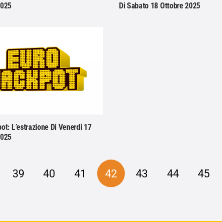
2025
Di Sabato 18 Ottobre 2025
ot: L’estrazione Di Venerdi 17
2025
39
40
41
42
43
44
45