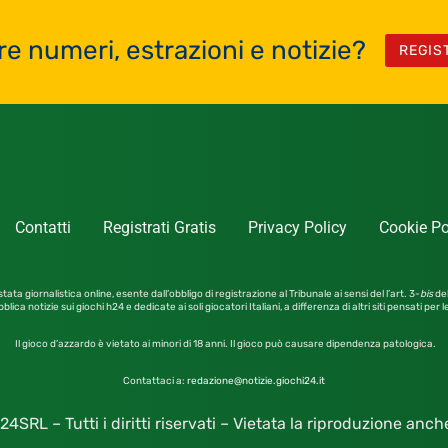
re numeri, estrazioni e notizie?
REGIS
Contatti
Registrati Gratis
Privacy Policy
Cookie Po
tata giornalistica online, esente dall’obbligo di registrazione al Tribunale ai sensi del l’art. 3-
bis
del
blica notizie sui giochi h24 e dedicate ai soli giocatori Italiani, a differenza di altri siti pensati per 
Il gioco d’azzardo è vietato ai minori di 18 anni. Il gioco può causare dipendenza patologica.
Contattaci a:
redazione@notizie.giochi24.it
4SRL – Tutti i diritti riservati – Vietata la riproduzione anc