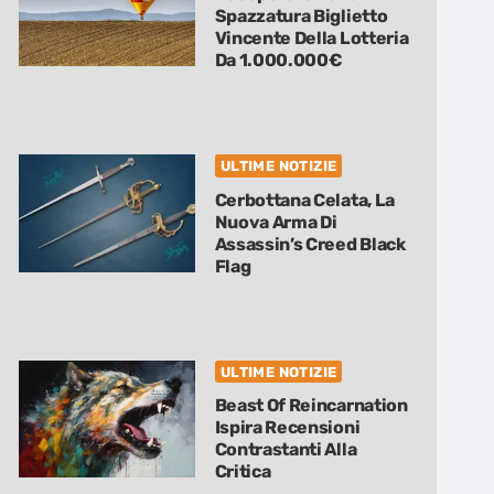
Spazzatura Biglietto
Vincente Della Lotteria
Da 1.000.000€
ULTIME NOTIZIE
Cerbottana Celata, La
Nuova Arma Di
Assassin’s Creed Black
Flag
ULTIME NOTIZIE
Beast Of Reincarnation
Ispira Recensioni
Contrastanti Alla
Critica