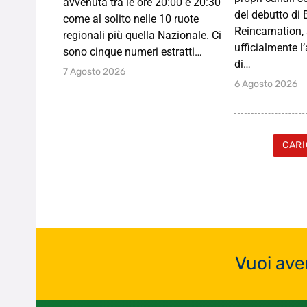
avvenuta tra le ore 20:00 e 20:30
del debutto di 
come al solito nelle 10 ruote
Reincarnation
regionali più quella Nazionale. Ci
ufficialmente l
sono cinque numeri estratti…
di…
7 Agosto 2026
6 Agosto 2026
CARI
Vuoi ave