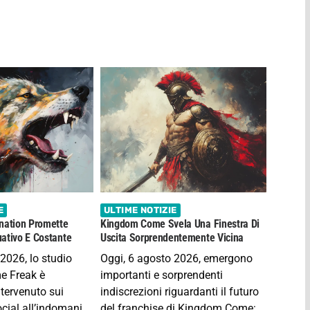
E
ULTIME NOTIZIE
nation Promette
Kingdom Come Svela Una Finestra Di
ativo E Costante
Uscita Sorprendentemente Vicina
2026, lo studio
Oggi, 6 agosto 2026, emergono
e Freak è
importanti e sorprendenti
tervenuto sui
indiscrezioni riguardanti il futuro
ocial all’indomani
del franchise di Kingdom Come: