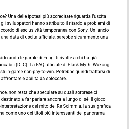
e? Una delle ipotesi più accreditate riguarda l’uscita
i sviluppatori hanno attribuito il ritardo a problemi di
 accordo di esclusività temporanea con Sony. Un lancio
 una data di uscita ufficiale, sarebbe sicuramente una
siderando le parole di Feng Ji rivolte a chi ha già
caricabili (DLC). La FAQ ufficiale di Black Myth: Wukong
isti in-game non-pay-to-win. Potrebbe quindi trattarsi di
affrontare e abilità da sbloccare.
ence, non resta che speculare su quali sorprese ci
tinato a far parlare ancora a lungo di sé. Il gioco,
einterpretazione del mito del Re Scimmia, la sua grafica
rma come uno dei titoli più interessanti del panorama