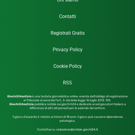
Contatti
Registrati Gratis
Privacy Policy
Cookie Policy
RSS
Giochi24notizie
è una testata giornalistica online, esente dall’obbligo di registrazione
al Tribunale ai sensi del l’art. 3-
bis
della legge 16 luglio 2012,
103.
Giochi24notizie
pubblica notizie sui giochi h24 e dedicate ai soli giocatori Italiani, a
differenza di altri siti pensati per le aziende del settore.
Il gioco d’azzardo è vietato ai minori di 18 anni. Il gioco può causare dipendenza
patologica.
Contattaci a:
redazione@notizie.giochi24.it