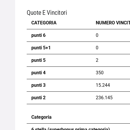
Quote E Vincitori
CATEGORIA
NUMERO VINCI
punti 6
0
punti 5+1
0
punti 5
2
punti 4
350
punti 3
15.244
punti 2
236.145
Categoria
6 stella (superbonus prima categoria)