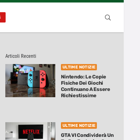
S
Articoli Recenti
ULTIME NOTIZIE
Nintendo: Le Copie
Fisiche Dei Giochi
Continuano A Essere
Richiestissime
ULTIME NOTIZIE
GTA VI Condividerà Un