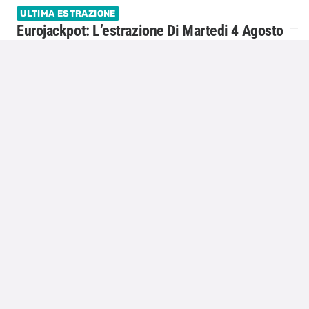
ULTIMA ESTRAZIONE
Eurojackpot: L’estrazione Di Martedi 4 Agosto
2026
Estrazione del 4 Agosto 2026 Il 4 Luglio 2026 è avvenuta
l’ultima estrazione delle due estrazioni settimanali della
combinazione vincente dell’Eurojackpot. Sotto trovate i
numeri della combinazione vincente e gli Euronumeri.…
5 Agosto 2026