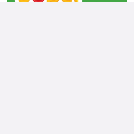
SUPERENALOTTO
ULTIMA ESTRAZIONE
Estrazione Superenalotto Di Oggi 4 Agosto
2026
L’estrazione Superenalotto di oggi, 4 Agosto 2026, ha
visto estrarre i seguenti numeri: la sestina del
Superenalotto, il numero jolly e il numero SuperStar. Ti
ricordiamo che il sorteggio del…
5 Agosto 2026