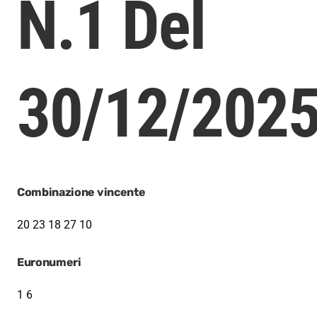
N.1 Del
30/12/202
Combinazione vincente
20
23
18
27
10
Euronumeri
1 6