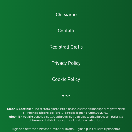
Chi siamo
Contatti
Registrati Gratis
Privacy Policy
Cookie Policy
RSS
Giochi24notizie
è una testata giornalistica online, esente dall’obbligo di registrazione
al Tribunale ai sensi del l’art. 3-
bis
della legge 16 luglio 2012,
103.
Giochi24notizie
pubblica notizie sui giochi h24 e dedicate ai soli giocatori Italiani, a
differenza di altri siti pensati per le aziende del settore.
Il gioco d’azzardo è vietato ai minori di 18 anni. Il gioco può causare dipendenza