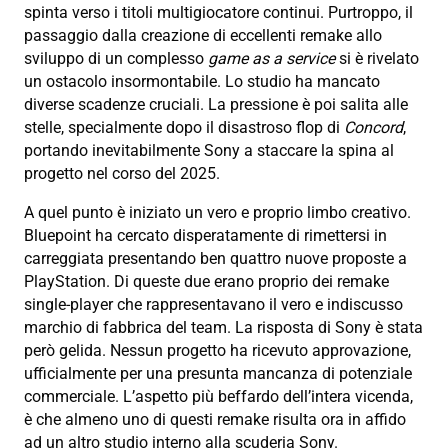
spinta verso i titoli multigiocatore continui. Purtroppo, il
passaggio dalla creazione di eccellenti remake allo
sviluppo di un complesso
game as a service
si è rivelato
un ostacolo insormontabile. Lo studio ha mancato
diverse scadenze cruciali. La pressione è poi salita alle
stelle, specialmente dopo il disastroso flop di
Concord
,
portando inevitabilmente Sony a staccare la spina al
progetto nel corso del 2025.
A quel punto è iniziato un vero e proprio limbo creativo.
Bluepoint ha cercato disperatamente di rimettersi in
carreggiata presentando ben quattro nuove proposte a
PlayStation. Di queste due erano proprio dei remake
single-player che rappresentavano il vero e indiscusso
marchio di fabbrica del team. La risposta di Sony è stata
però gelida. Nessun progetto ha ricevuto approvazione,
ufficialmente per una presunta mancanza di potenziale
commerciale. L’aspetto più beffardo dell’intera vicenda,
è che almeno uno di questi remake risulta ora in affido
ad un altro studio interno alla scuderia Sony.