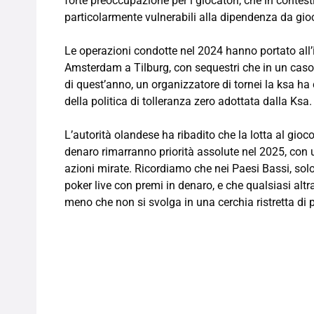
forte preoccupazione per i giocatori, che in contes
particolarmente vulnerabili alla dipendenza da gio
Le operazioni condotte nel 2024 hanno portato all’int
Amsterdam a Tilburg, con sequestri che in un caso 
di quest’anno, un organizzatore di tornei la ksa h
della politica di tolleranza zero adottata dalla Ksa.
L’autorità olandese ha ribadito che la lotta al gioco
denaro rimarranno priorità assolute nel 2025, con un
azioni mirate. Ricordiamo che nei Paesi Bassi, solo
poker live con premi in denaro, e che qualsiasi altr
meno che non si svolga in una cerchia ristretta di 