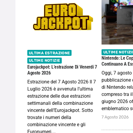
ULTIME NOTIZI
ULTIMA ESTRAZIONE
Nintendo: Le Cop
ULTIME NOTIZIE
Continuano A Ess
Eurojackpot: L’estrazione Di Venerdi 7
Oggi, 7 agosto
Agosto 2026
pubblicazione d
Estrazione del 7 Agosto 2026 Il 7
di Nintendo rela
Luglio 2026 è avvenuta l’ultima
compreso tra il
estrazione delle due estrazioni
giugno 2026 of
settimanali della combinazione
emblematico s
vincente dell’Eurojackpot. Sotto
7 Agosto 2026
trovate i numeri della
combinazione vincente e gli
Euronumeri.…