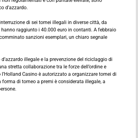
ti non regolamentati e con puntate elevate, sono
co d’azzardo.
erruzione di sei tornei illegali in diverse città, da
hanno raggiunto i 40.000 euro in contanti. A febbraio
a comminato sanzioni esemplari, un chiaro segnale
 d’azzardo illegale e la prevenzione del riciclaggio di
a stretta collaborazione tra le forze dell’ordine e
 l’Holland Casino è autorizzato a organizzare tornei di
a forma di torneo a premi è considerata illegale, a
persone.