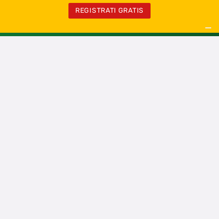
REGISTRATI GRATIS
Chi siamo
Contatti
Registrati Gratis
Privacy Policy
Cookie Policy
RSS