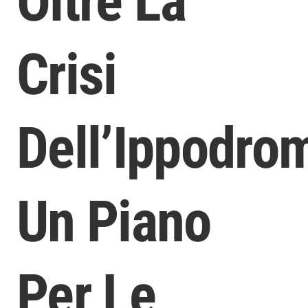
Oltre La
Crisi
Dell’Ippodro
Un Piano
Per Le