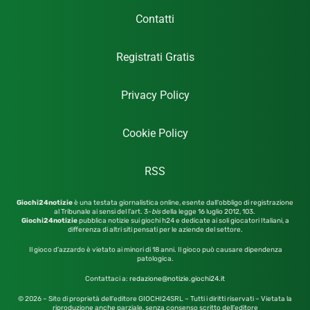
Contatti
Registrati Gratis
Privacy Policy
Cookie Policy
RSS
Giochi24notizie
è una testata giornalistica online, esente dall’obbligo di registrazione
al Tribunale ai sensi del l’art. 3-
bis
della legge 16 luglio 2012,
103.
Giochi24notizie
pubblica notizie sui giochi h24 e dedicate ai soli giocatori Italiani, a
differenza di altri siti pensati per le aziende del settore.
Il gioco d’azzardo è vietato ai minori di 18 anni. Il gioco può causare dipendenza
patologica.
Contattaci a:
redazione@notizie.giochi24.it
© 2026 – Sito di proprietà dell’editore GIOCHI24SRL – Tutti i diritti riservati – Vietata la
riproduzione anche parziale, senza consenso scritto dell’editore