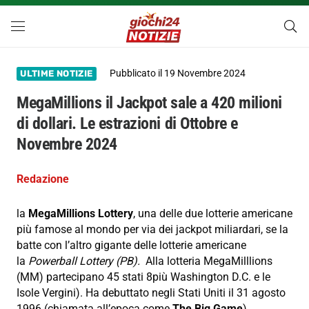
Pubblicato il
19 Novembre 2024
ULTIME NOTIZIE
MegaMillions il Jackpot sale a 420 milioni
di dollari. Le estrazioni di Ottobre e
Novembre 2024
Redazione
la
MegaMillions Lottery
, una delle due lotterie americane
più famose al mondo per via dei jackpot miliardari, se la
batte con l’altro gigante delle lotterie americane
la
Powerball Lottery (PB).
Alla lotteria MegaMilllions
(MM) partecipano 45 stati 8più Washington D.C. e le
Isole Vergini). Ha debuttato negli Stati Uniti il 31 agosto
1996 (chiamata all’epoca come
The Big Game
).