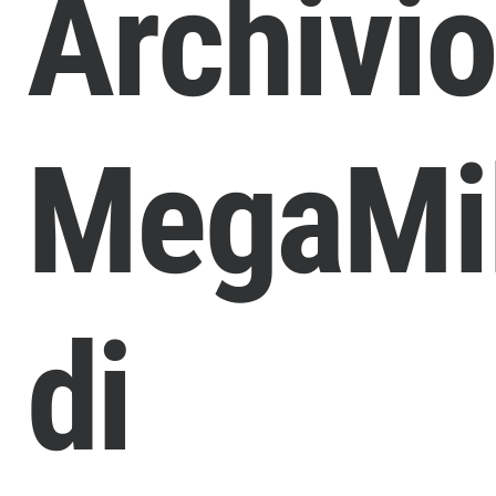
Archivi
MegaMil
di