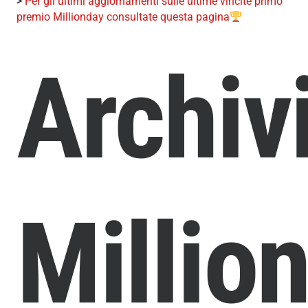
>
Per gli ultimi aggiornamenti sulle ultime vincite primo
premio Millionday consultate questa pagina
Archiv
Millio