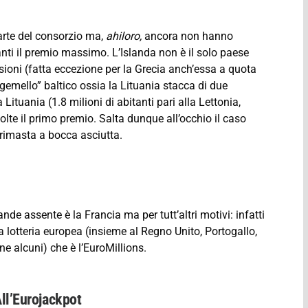
rte del consorzio ma,
ahiloro,
ancora non hanno
anti il premio massimo. L’Islanda non è il solo paese
nsioni (fatta eccezione per la Grecia anch’essa a quota
o gemello” baltico ossia la Lituania stacca di due
 Lituania (1.8 milioni di abitanti pari alla Lettonia,
olte il primo premio. Salta dunque all’occhio il caso
a rimasta a bocca asciutta.
de assente è la Francia ma per tutt’altri motivi: infatti
a lotteria europea (insieme al Regno Unito, Portogallo,
ne alcuni) che è l’EuroMillions.
ll’Eurojackpot