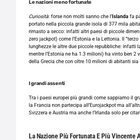
Le nazioni meno fortunate
Curiosità
: forse non molti sanno che l’
Islanda
fa pa
portato nella piccola grande isola di 377 mila abit
rimasto a secco: infatti altri paesi di piccole dime
zero jackpot) come l’Estonia e la Lettonia. Il “terz
lunghezze le altre due piccole repubbliche: infatti la
mentre l’Estonia ne ha 1.3 milioni) ha vinto ben 2 v
della Grecia che con oltre 10 milioni di abitanti si
I grandi assenti
Tra i paesi europei più grandi come sappiamo il gran
la Francia non partecipa all’Eurojackpot ma all’altr
Svizzera e Austria ma anche l’Irlanda solo per citar
La Nazione Più Fortunata E Più Vincente A