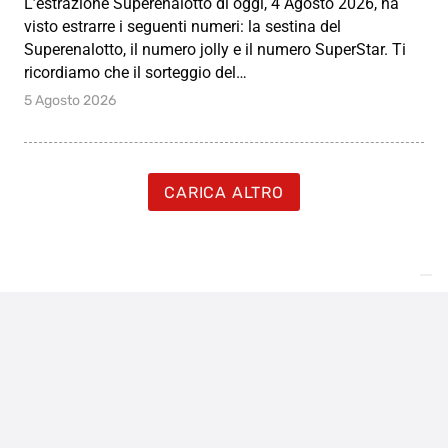
L’estrazione Superenalotto di oggi, 4 Agosto 2026, ha
visto estrarre i seguenti numeri: la sestina del
Superenalotto, il numero jolly e il numero SuperStar. Ti
ricordiamo che il sorteggio del…
5 Agosto 2026
CARICA ALTRO
Vuoi avere numeri, estrazioni e
notizie?
REGISTRATI GRATIS