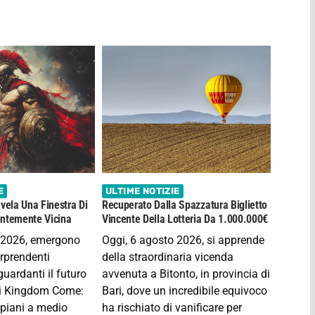
E
ULTIME NOTIZIE
ela Una Finestra Di
Recuperato Dalla Spazzatura Biglietto
entemente Vicina
Vincente Della Lotteria Da 1.000.000€
o 2026, emergono
Oggi, 6 agosto 2026, si apprende
orprendenti
della straordinaria vicenda
guardanti il futuro
avvenuta a Bitonto, in provincia di
di Kingdom Come:
Bari, dove un incredibile equivoco
 piani a medio
ha rischiato di vanificare per