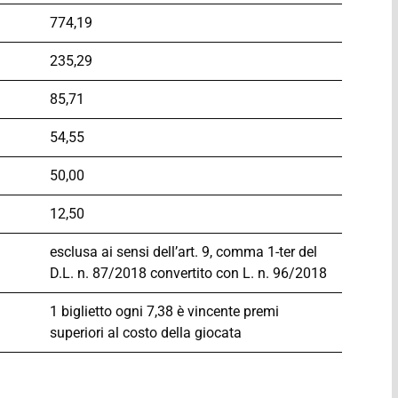
774,19
235,29
85,71
54,55
50,00
12,50
esclusa ai sensi dell’art. 9, comma 1-ter del
D.L. n. 87/2018 convertito con L. n. 96/2018
1 biglietto ogni 7,38 è vincente premi
superiori al costo della giocata