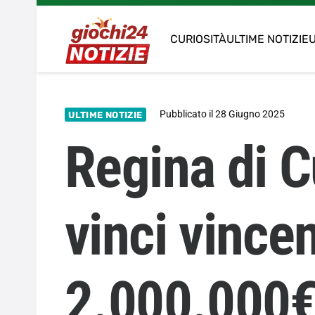
CURIOSITÀ
ULTIME NOTIZIE
U
Pubblicato il
28 Giugno 2025
ULTIME NOTIZIE
Regina di C
vinci vince
2.000.000