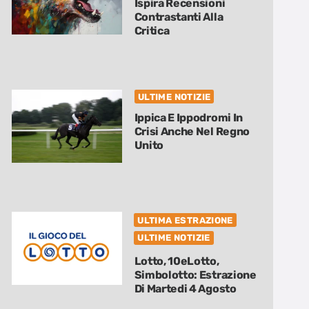
Ispira Recensioni
Contrastanti Alla
Critica
ULTIME NOTIZIE
Ippica E Ippodromi In
Crisi Anche Nel Regno
Unito
ULTIMA ESTRAZIONE
ULTIME NOTIZIE
Lotto, 10eLotto,
Simbolotto: Estrazione
Di Martedi 4 Agosto