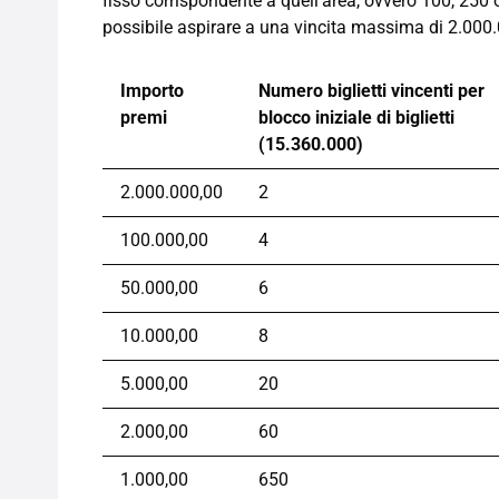
fisso corrispondente a quell’area, ovvero 100, 250 o
possibile aspirare a una vincita massima di 2.000.
Importo
Numero biglietti vincenti per
premi
blocco iniziale di biglietti
(15.360.000)
2.000.000,00
2
100.000,00
4
50.000,00
6
10.000,00
8
5.000,00
20
2.000,00
60
1.000,00
650