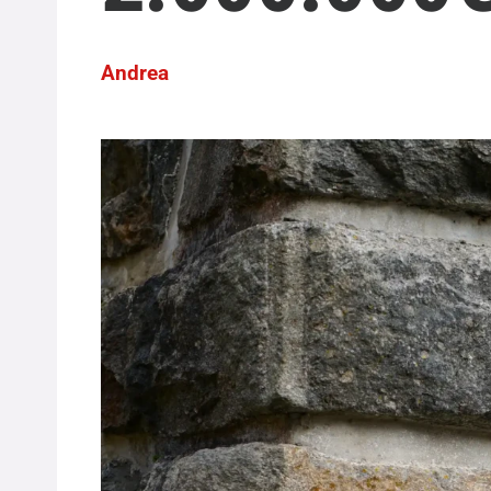
Andrea