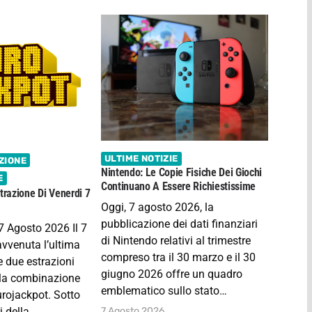
ULTIME NOTIZIE
ZIONE
Nintendo: Le Copie Fisiche Dei Giochi
E
Continuano A Essere Richiestissime
trazione Di Venerdi 7
Oggi, 7 agosto 2026, la
pubblicazione dei dati finanziari
7 Agosto 2026 Il 7
di Nintendo relativi al trimestre
avvenuta l’ultima
compreso tra il 30 marzo e il 30
e due estrazioni
giugno 2026 offre un quadro
lla combinazione
emblematico sullo stato…
urojackpot. Sotto
7 Agosto 2026
i della