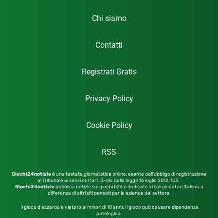
Chi siamo
Contatti
Registrati Gratis
Privacy Policy
Cookie Policy
RSS
Giochi24notizie
è una testata giornalistica online, esente dall’obbligo di registrazione
al Tribunale ai sensi del l’art. 3-
bis
della legge 16 luglio 2012,
103.
Giochi24notizie
pubblica notizie sui giochi h24 e dedicate ai soli giocatori Italiani, a
differenza di altri siti pensati per le aziende del settore.
Il gioco d’azzardo è vietato ai minori di 18 anni. Il gioco può causare dipendenza
patologica.