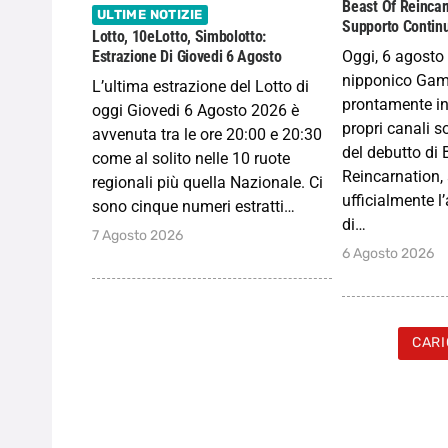
Beast Of Reincar
ULTIME NOTIZIE
Supporto Continu
Lotto, 10eLotto, Simbolotto:
Oggi, 6 agosto 
Estrazione Di Giovedi 6 Agosto
nipponico Gam
L’ultima estrazione del Lotto di
prontamente in
oggi Giovedi 6 Agosto 2026 è
propri canali s
avvenuta tra le ore 20:00 e 20:30
del debutto di 
come al solito nelle 10 ruote
Reincarnation
regionali più quella Nazionale. Ci
ufficialmente l
sono cinque numeri estratti…
di…
7 Agosto 2026
6 Agosto 2026
CARI