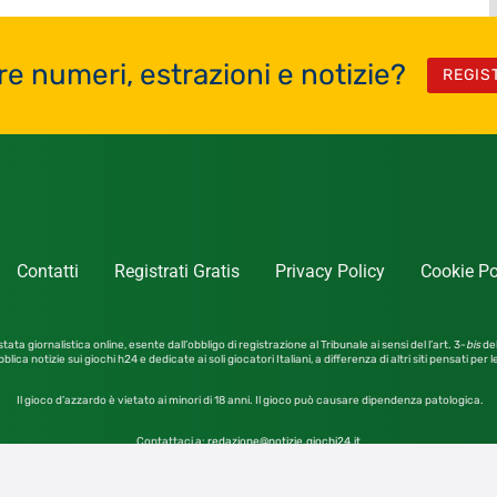
re numeri, estrazioni e notizie?
REGIS
Contatti
Registrati Gratis
Privacy Policy
Cookie Po
tata giornalistica online, esente dall’obbligo di registrazione al Tribunale ai sensi del l’art. 3-
bis
del
blica notizie sui giochi h24 e dedicate ai soli giocatori Italiani, a differenza di altri siti pensati per 
Il gioco d’azzardo è vietato ai minori di 18 anni. Il gioco può causare dipendenza patologica.
Contattaci a:
redazione@notizie.giochi24.it
4SRL – Tutti i diritti riservati – Vietata la riproduzione anc