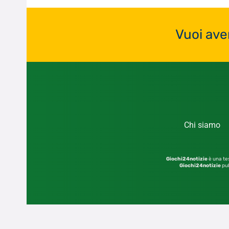
Vuoi ave
Chi siamo
Giochi24notizie
è una tes
Giochi24notizie
pub
© 2026 – Sito di proprietà dell’editore GIOCHI2