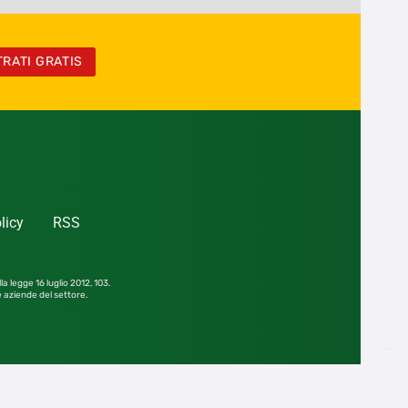
TRATI GRATIS
licy
RSS
la legge 16 luglio 2012,
103.
le aziende del settore.
he parziale, senza consenso scritto dell’editore