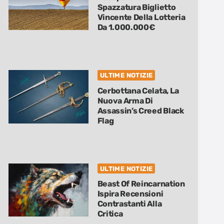
Spazzatura Biglietto
Vincente Della Lotteria
Da 1.000.000€
ULTIME NOTIZIE
Cerbottana Celata, La
Nuova Arma Di
Assassin’s Creed Black
Flag
ULTIME NOTIZIE
Beast Of Reincarnation
Ispira Recensioni
Contrastanti Alla
Critica