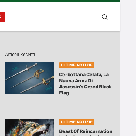
S
Articoli Recenti
ULTIME NOTIZIE
Cerbottana Celata, La
Nuova Arma Di
Assassin’s Creed Black
Flag
ULTIME NOTIZIE
Beast Of Reincarnation