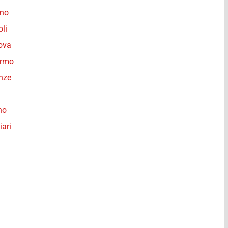
ano
oli
nova
ermo
enze
no
iari