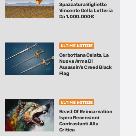
Spazzatura Biglietto
Vincente Della Lotteria
Da 1.000.000€
ULTIME NOTIZIE
Cerbottana Celata, La
Nuova Arma Di
Assassin’s Creed Black
Flag
ULTIME NOTIZIE
Beast Of Reincarnation
Ispira Recensioni
Contrastanti Alla
Critica