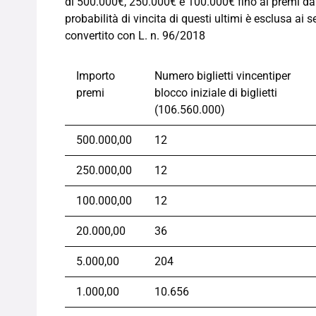
di 500.000€, 250.000€ e 100.000€ fino ai premi da 1
probabilità di vincita di questi ultimi è esclusa ai 
convertito con L. n. 96/2018
Importo
Numero biglietti vincentiper
premi
blocco iniziale di biglietti
(106.560.000)
500.000,00
12
250.000,00
12
100.000,00
12
20.000,00
36
5.000,00
204
1.000,00
10.656