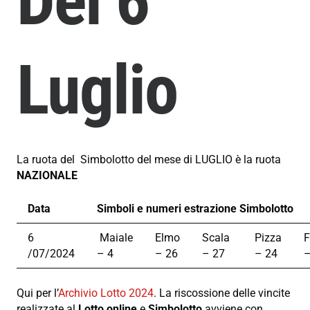
Del 6
Luglio
La ruota del Simbolotto del mese di LUGLIO è la ruota
NAZIONALE
Data
Simboli e numeri estrazione Simbolotto
6
Maiale
Elmo
Scala
Pizza
F
/07/2024
– 4
– 26
– 27
– 24
–
Qui per l’
Archivio Lotto 2024
. La riscossione delle vincite
realizzate al
Lotto online
e
Simbolotto
avviene con