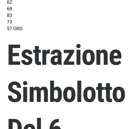
62
68
83
73
57 ORO
Estrazione
Simbolotto