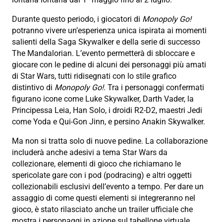
Durante questo periodo, i giocatori di
Monopoly Go!
potranno vivere un’esperienza unica ispirata ai momenti
salienti della Saga Skywalker e della serie di successo
The Mandalorian. L’evento permetterà di sbloccare e
giocare con le pedine di alcuni dei personaggi più amati
di Star Wars, tutti ridisegnati con lo stile grafico
distintivo di
Monopoly Go!
. Tra i personaggi confermati
figurano icone come Luke Skywalker, Darth Vader, la
Principessa Leia, Han Solo, i droidi R2-D2, maestri Jedi
come Yoda e Qui-Gon Jinn, e persino Anakin Skywalker.
Ma non si tratta solo di nuove pedine. La collaborazione
includerà anche adesivi a tema Star Wars da
collezionare, elementi di gioco che richiamano le
spericolate gare con i pod (podracing) e altri oggetti
collezionabili esclusivi dell’evento a tempo. Per dare un
assaggio di come questi elementi si integreranno nel
gioco, è stato rilasciato anche un trailer ufficiale che
mostra i personaggi in azione sul tabellone virtuale.