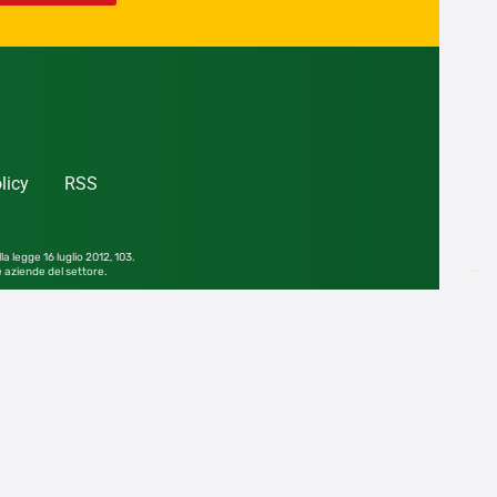
licy
RSS
la legge 16 luglio 2012,
103.
le aziende del settore.
he parziale, senza consenso scritto dell’editore