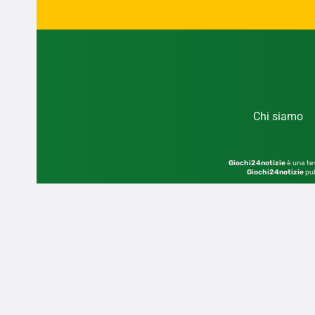
Chi siamo
Giochi24notizie
è una tes
Giochi24notizie
pub
© 2026 – Sito di proprietà dell’editore GIOCHI2