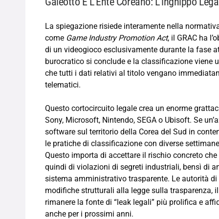
Galeotto È L’Ente Coreano: L’inghippo Lega
La spiegazione risiede interamente nella normativa
come
Game Industry Promotion Act
, il GRAC ha l’
di un videogioco esclusivamente durante la fase att
burocratico si conclude e la classificazione viene
che tutti i dati relativi al titolo vengano immediatam
telematici.
Questo cortocircuito legale crea un enorme grattac
Sony, Microsoft, Nintendo, SEGA o Ubisoft. Se un’a
software sul territorio della Corea del Sud in cont
le pratiche di classificazione con diverse settiman
Questo importa di accettare il rischio concreto che 
quindi di violazioni di segreti industriali, bensì di
sistema amministrativo trasparente. Le autorità d
modifiche strutturali alla legge sulla trasparenza, 
rimanere la fonte di “leak legali” più prolifica e affi
anche per i prossimi anni.