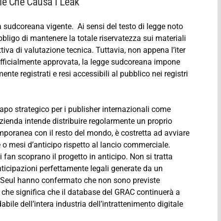
le Che Causa I Leak
 sudcoreana vigente. Ai sensi del testo di legge noto
obbligo di mantenere la totale riservatezza sui materiali
iva di valutazione tecnica. Tuttavia, non appena l’iter
 ufficialmente approvata, la legge sudcoreana impone
ente registrati e resi accessibili al pubblico nei registri
apo strategico per i publisher internazionali come
zienda intende distribuire regolarmente un proprio
emporanea con il resto del mondo, è costretta ad avviare
e o mesi d’anticipo rispetto al lancio commerciale.
i fan scoprano il progetto in anticipo. Non si tratta
 anticipazioni perfettamente legali generate da un
i Seul hanno confermato che non sono previste
il che significa che il database del GRAC continuerà a
dabile dell’intera industria dell’intrattenimento digitale