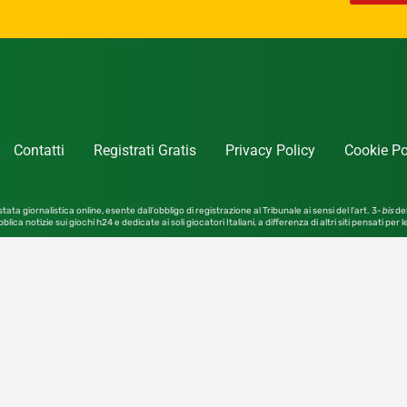
Contatti
Registrati Gratis
Privacy Policy
Cookie Po
tata giornalistica online, esente dall’obbligo di registrazione al Tribunale ai sensi del l’art. 3-
bis
del
blica notizie sui giochi h24 e dedicate ai soli giocatori Italiani, a differenza di altri siti pensati per 
Il gioco d’azzardo è vietato ai minori di 18 anni. Il gioco può causare dipendenza patologica.
Contattaci a:
redazione@notizie.giochi24.it
4SRL – Tutti i diritti riservati – Vietata la riproduzione anc
Giochi24 S.r.l. Unipersonale